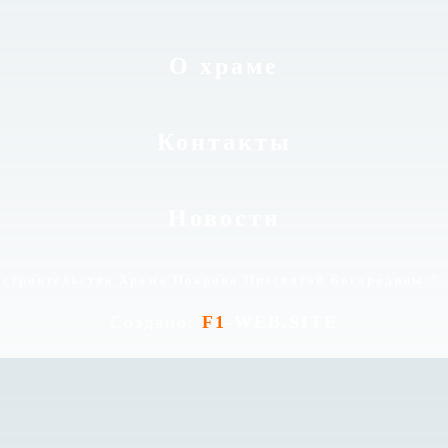
О храме
Контакты
Новости
 строительства Храма Покрова Пресвятой Богородицы © 
Создано:
F1
-WEB.SITE